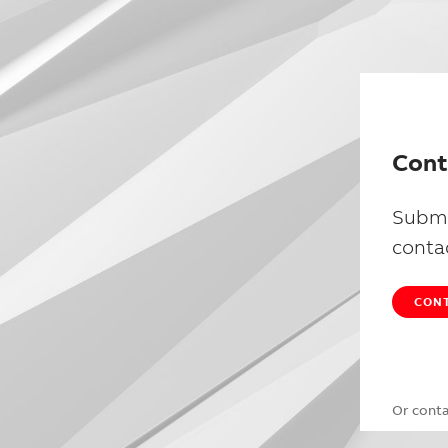
Cont
Submi
conta
CONT
Or cont