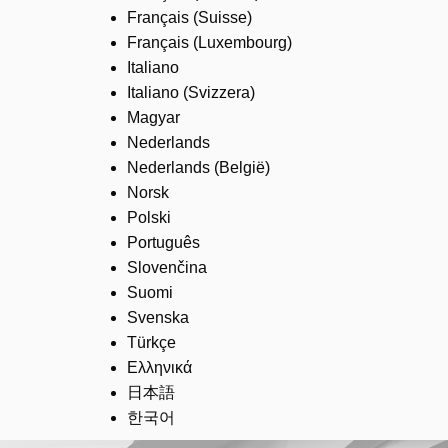
Français (Suisse)
Français (Luxembourg)
Italiano
Italiano (Svizzera)
Magyar
Nederlands
Nederlands (België)
Norsk
Polski
Português
Slovenčina
Suomi
Svenska
Türkçe
Ελληνικά
日本語
한국어