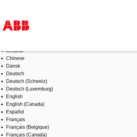
Select Language
Products & Solutions
Čeština
Industries
Chinese
Services
Dansk
About us
Deutsch
Where to buy
Deutsch (Schweiz)
Contact us
Deutsch (Luxemburg)
Careers
English
English (Canada)
Español
Français
Français (Belgique)
Français (Canada)