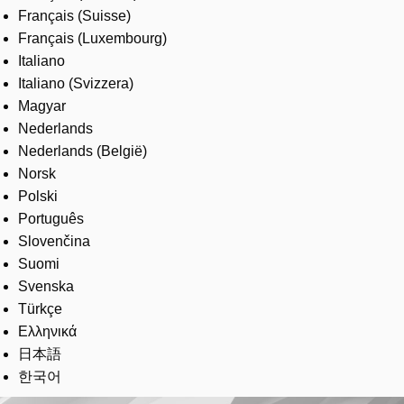
Français (Suisse)
Français (Luxembourg)
Italiano
Italiano (Svizzera)
Magyar
Nederlands
Nederlands (België)
Norsk
Polski
Português
Slovenčina
Suomi
Svenska
Türkçe
Ελληνικά
日本語
한국어