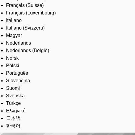
Français (Suisse)
Français (Luxembourg)
Italiano
Italiano (Svizzera)
Magyar
Nederlands
Nederlands (België)
Norsk
Polski
Português
Slovenčina
Suomi
Svenska
Türkçe
Ελληνικά
日本語
한국어