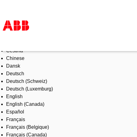
Select Language
Products & Solutions
Čeština
Industries
Chinese
Services
Dansk
About us
Deutsch
Where to buy
Deutsch (Schweiz)
Contact us
Deutsch (Luxemburg)
Careers
English
English (Canada)
Español
Français
Français (Belgique)
Français (Canada)