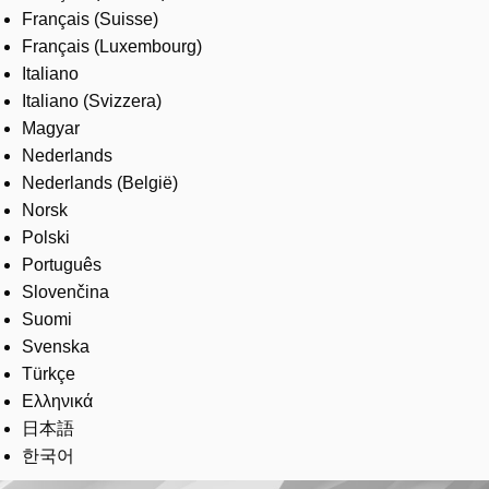
Français (Suisse)
Français (Luxembourg)
Italiano
Italiano (Svizzera)
Magyar
Nederlands
Nederlands (België)
Norsk
Polski
Português
Slovenčina
Suomi
Svenska
Türkçe
Ελληνικά
日本語
한국어