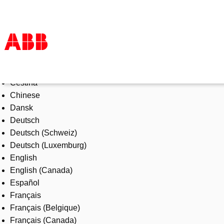
Select Language
Products & Solutions
Čeština
Industries
Chinese
Services
Dansk
About us
Deutsch
Where to buy
Deutsch (Schweiz)
Contact us
Deutsch (Luxemburg)
Careers
English
English (Canada)
Español
Français
Français (Belgique)
Français (Canada)