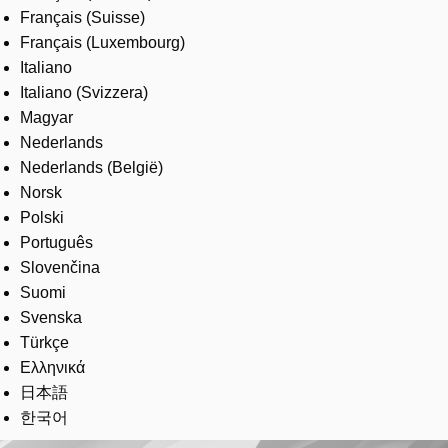
Français (Suisse)
Français (Luxembourg)
Italiano
Italiano (Svizzera)
Magyar
Nederlands
Nederlands (België)
Norsk
Polski
Português
Slovenčina
Suomi
Svenska
Türkçe
Ελληνικά
日本語
한국어