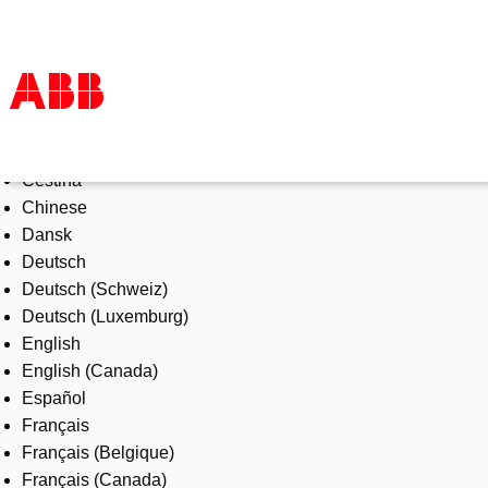
Select Language
Products & Solutions
Čeština
Industries
Chinese
Services
Dansk
About us
Deutsch
Where to buy
Deutsch (Schweiz)
Contact us
Deutsch (Luxemburg)
Careers
English
English (Canada)
Español
Français
Français (Belgique)
Français (Canada)