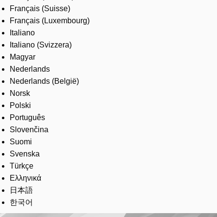
Français (Suisse)
Français (Luxembourg)
Italiano
Italiano (Svizzera)
Magyar
Nederlands
Nederlands (België)
Norsk
Polski
Português
Slovenčina
Suomi
Svenska
Türkçe
Ελληνικά
日本語
한국어