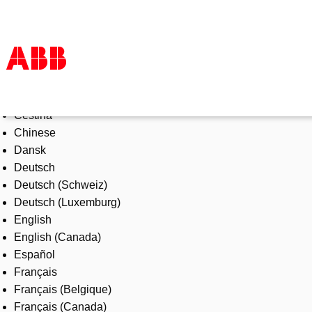
Select Language
Products & Solutions
Čeština
Industries
Chinese
Services
Dansk
About us
Deutsch
Where to buy
Deutsch (Schweiz)
Contact us
Deutsch (Luxemburg)
Careers
English
English (Canada)
Español
Français
Français (Belgique)
Français (Canada)