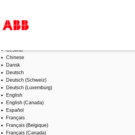
Select Language
Products & Solutions
Čeština
Industries
Chinese
Services
Dansk
About us
Deutsch
Where to buy
Deutsch (Schweiz)
Contact us
Deutsch (Luxemburg)
Careers
English
English (Canada)
Español
Français
Français (Belgique)
Français (Canada)