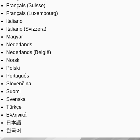
Français (Suisse)
Français (Luxembourg)
Italiano
Italiano (Svizzera)
Magyar
Nederlands
Nederlands (België)
Norsk
Polski
Português
Slovenčina
Suomi
Svenska
Türkçe
Ελληνικά
日本語
한국어