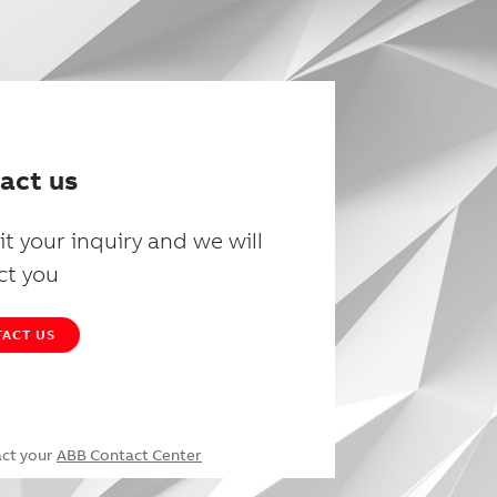
act us
t your inquiry and we will
ct you
ACT US
act your
ABB Contact Center