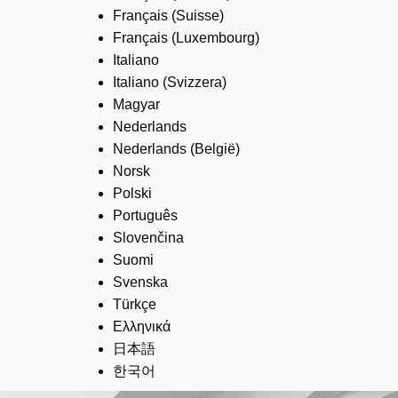
Français (Suisse)
Français (Luxembourg)
Italiano
Italiano (Svizzera)
Magyar
Nederlands
Nederlands (België)
Norsk
Polski
Português
Slovenčina
Suomi
Svenska
Türkçe
Ελληνικά
日本語
한국어