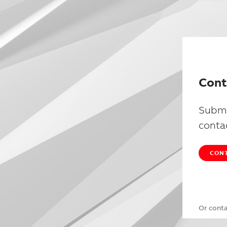
Cont
Submi
conta
CONT
Or cont