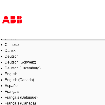
Select Language
Products & Solutions
Čeština
Industries
Chinese
Services
Dansk
About us
Deutsch
Where to buy
Deutsch (Schweiz)
Contact us
Deutsch (Luxemburg)
Careers
English
English (Canada)
Español
Français
Français (Belgique)
Français (Canada)