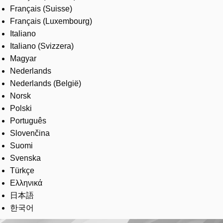
Français (Suisse)
Français (Luxembourg)
Italiano
Italiano (Svizzera)
Magyar
Nederlands
Nederlands (België)
Norsk
Polski
Português
Slovenčina
Suomi
Svenska
Türkçe
Ελληνικά
日本語
한국어