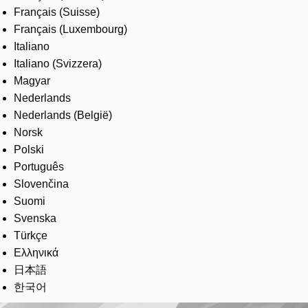
Français (Suisse)
Français (Luxembourg)
Italiano
Italiano (Svizzera)
Magyar
Nederlands
Nederlands (België)
Norsk
Polski
Português
Slovenčina
Suomi
Svenska
Türkçe
Ελληνικά
日本語
한국어