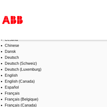
Select Language
Products & Solutions
Čeština
Industries
Chinese
Services
Dansk
About us
Deutsch
Where to buy
Deutsch (Schweiz)
Contact us
Deutsch (Luxemburg)
Careers
English
English (Canada)
Español
Français
Français (Belgique)
Français (Canada)