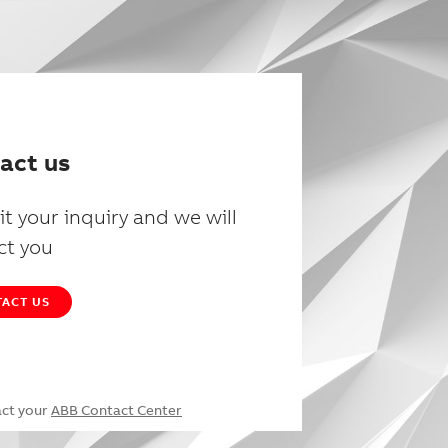
act us
t your inquiry and we will
ct you
ACT US
act your
ABB Contact Center