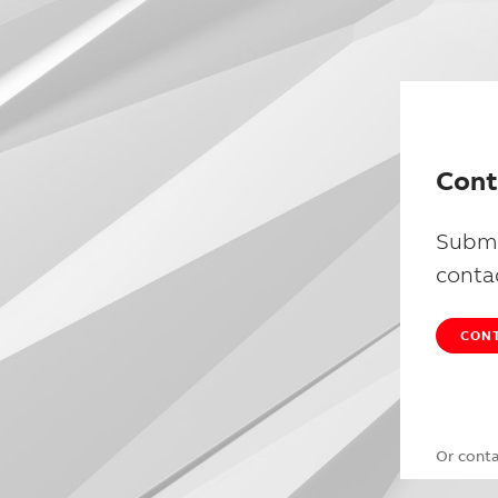
Cont
Submi
conta
CONT
Or cont