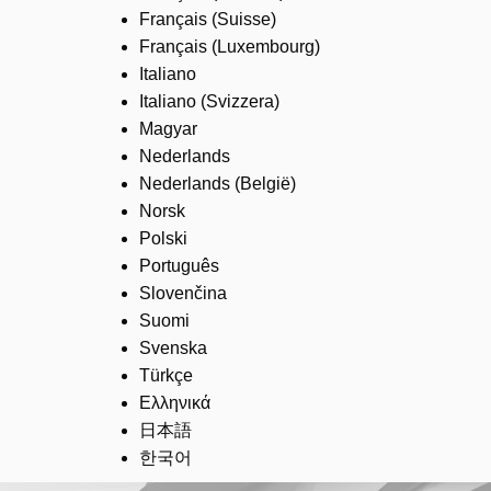
Français (Suisse)
Français (Luxembourg)
Italiano
Italiano (Svizzera)
Magyar
Nederlands
Nederlands (België)
Norsk
Polski
Português
Slovenčina
Suomi
Svenska
Türkçe
Ελληνικά
日本語
한국어