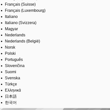
Français (Suisse)
Français (Luxembourg)
Italiano
Italiano (Svizzera)
Magyar
Nederlands
Nederlands (België)
Norsk
Polski
Português
Slovenčina
Suomi
Svenska
Türkçe
Ελληνικά
日本語
한국어