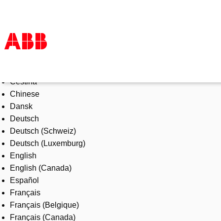
Select Language
Products & Solutions
Čeština
Industries
Chinese
Services
Dansk
About us
Deutsch
Where to buy
Deutsch (Schweiz)
Contact us
Deutsch (Luxemburg)
Careers
English
English (Canada)
Español
Français
Français (Belgique)
Français (Canada)