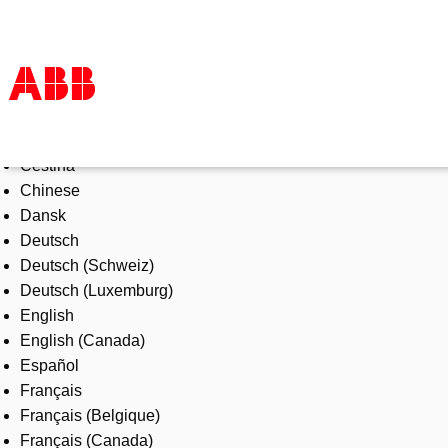
Select Language
Products & Solutions
Čeština
Industries
Chinese
Services
Dansk
About us
Deutsch
Where to buy
Deutsch (Schweiz)
Contact us
Deutsch (Luxemburg)
Careers
English
English (Canada)
Español
Français
Français (Belgique)
Français (Canada)