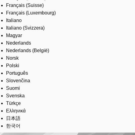
Français (Suisse)
Français (Luxembourg)
Italiano
Italiano (Svizzera)
Magyar
Nederlands
Nederlands (België)
Norsk
Polski
Português
Slovenčina
Suomi
Svenska
Türkçe
Ελληνικά
日本語
한국어