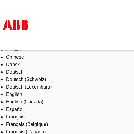
Select Language
Products & Solutions
Čeština
Industries
Chinese
Services
Dansk
About us
Deutsch
Where to buy
Deutsch (Schweiz)
Contact us
Deutsch (Luxemburg)
Careers
English
English (Canada)
Español
Français
Français (Belgique)
Français (Canada)