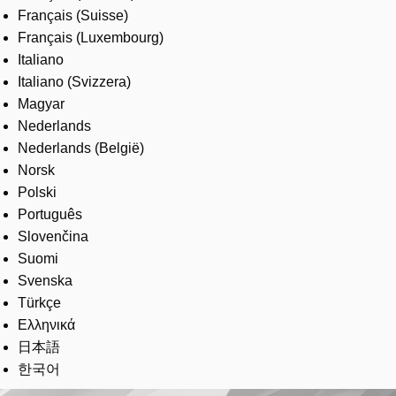
Français (Suisse)
Français (Luxembourg)
Italiano
Italiano (Svizzera)
Magyar
Nederlands
Nederlands (België)
Norsk
Polski
Português
Slovenčina
Suomi
Svenska
Türkçe
Ελληνικά
日本語
한국어