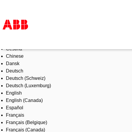
Select Language
Products & Solutions
Čeština
Industries
Chinese
Services
Dansk
About us
Deutsch
Where to buy
Deutsch (Schweiz)
Contact us
Deutsch (Luxemburg)
Careers
English
English (Canada)
Español
Français
Français (Belgique)
Français (Canada)