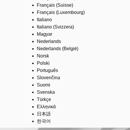
Français (Suisse)
Français (Luxembourg)
Italiano
Italiano (Svizzera)
Magyar
Nederlands
Nederlands (België)
Norsk
Polski
Português
Slovenčina
Suomi
Svenska
Türkçe
Ελληνικά
日本語
한국어