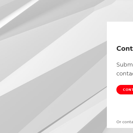
Cont
Submi
conta
CONT
Or cont