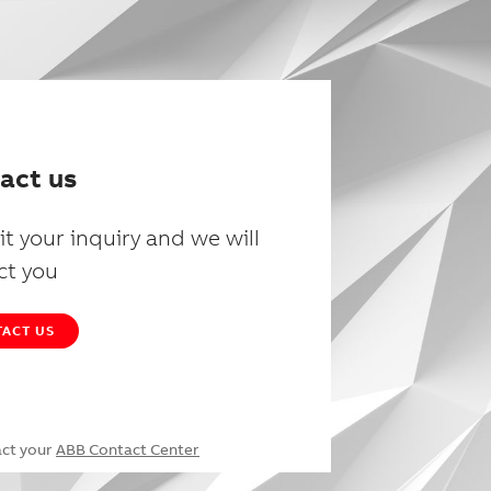
act us
t your inquiry and we will
ct you
ACT US
act your
ABB Contact Center