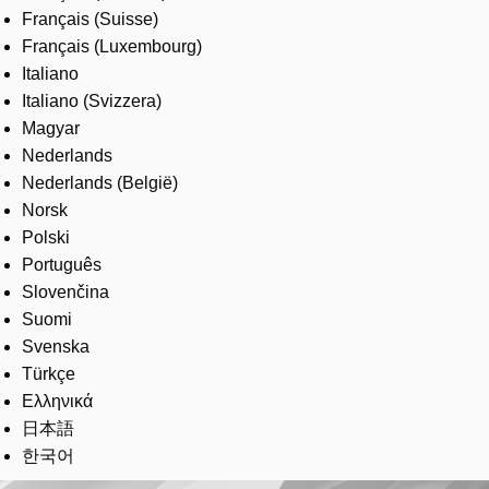
Français (Suisse)
Français (Luxembourg)
Italiano
Italiano (Svizzera)
Magyar
Nederlands
Nederlands (België)
Norsk
Polski
Português
Slovenčina
Suomi
Svenska
Türkçe
Ελληνικά
日本語
한국어