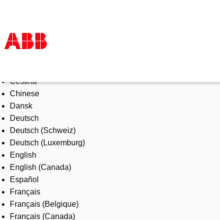
Select Language
Products & Solutions
Čeština
Industries
Chinese
Services
Dansk
About us
Deutsch
Where to buy
Deutsch (Schweiz)
Contact us
Deutsch (Luxemburg)
Careers
English
English (Canada)
Español
Français
Français (Belgique)
Français (Canada)