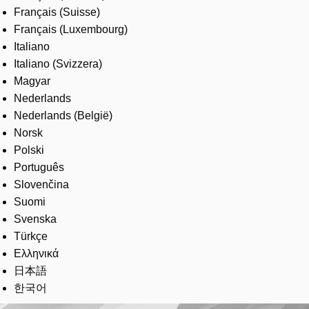
Français (Suisse)
Français (Luxembourg)
Italiano
Italiano (Svizzera)
Magyar
Nederlands
Nederlands (België)
Norsk
Polski
Português
Slovenčina
Suomi
Svenska
Türkçe
Ελληνικά
日本語
한국어