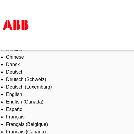
Select Language
Products & Solutions
Čeština
Industries
Chinese
Services
Dansk
About us
Deutsch
Where to buy
Deutsch (Schweiz)
Contact us
Deutsch (Luxemburg)
Careers
English
English (Canada)
Español
Français
Français (Belgique)
Français (Canada)