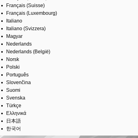
Français (Suisse)
Français (Luxembourg)
Italiano
Italiano (Svizzera)
Magyar
Nederlands
Nederlands (België)
Norsk
Polski
Português
Slovenčina
Suomi
Svenska
Türkçe
Ελληνικά
日本語
한국어