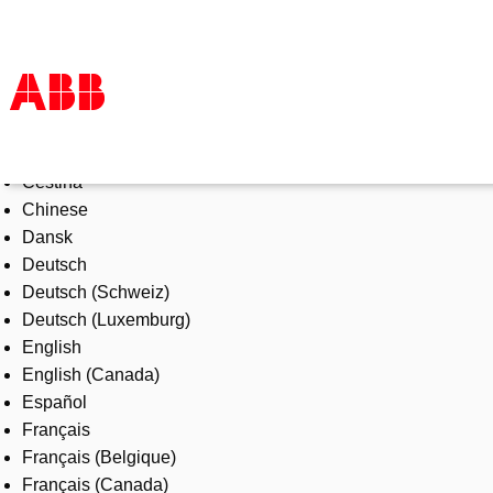
Select Language
Products & Solutions
Čeština
Industries
Chinese
Services
Dansk
About us
Deutsch
Where to buy
Deutsch (Schweiz)
Contact us
Deutsch (Luxemburg)
Careers
English
English (Canada)
Español
Français
Français (Belgique)
Français (Canada)