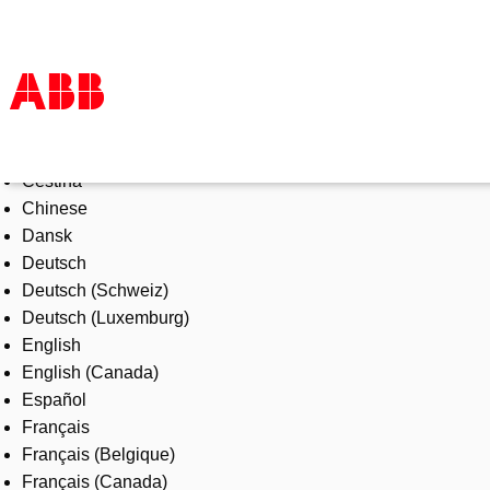
Select Language
Products & Solutions
Čeština
Industries
Chinese
Services
Dansk
About us
Deutsch
Where to buy
Deutsch (Schweiz)
Contact us
Deutsch (Luxemburg)
Careers
English
English (Canada)
Español
Français
Français (Belgique)
Français (Canada)