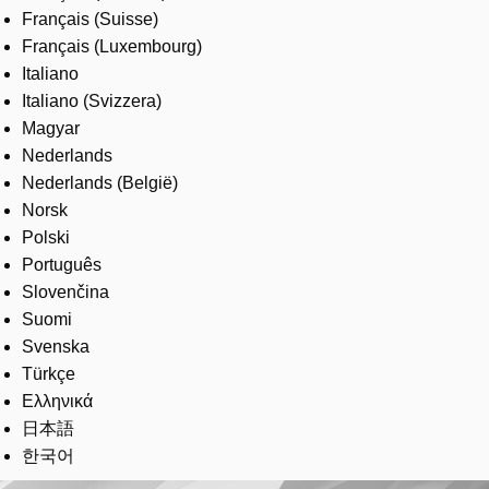
Français (Suisse)
Français (Luxembourg)
Italiano
Italiano (Svizzera)
Magyar
Nederlands
Nederlands (België)
Norsk
Polski
Português
Slovenčina
Suomi
Svenska
Türkçe
Ελληνικά
日本語
한국어