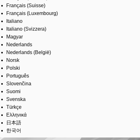
Français (Suisse)
Français (Luxembourg)
Italiano
Italiano (Svizzera)
Magyar
Nederlands
Nederlands (België)
Norsk
Polski
Português
Slovenčina
Suomi
Svenska
Türkçe
Ελληνικά
日本語
한국어