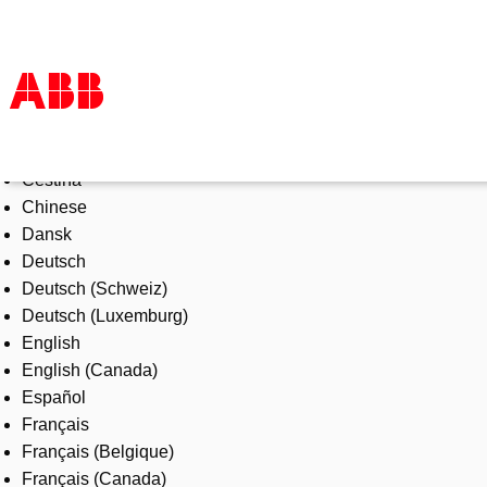
Select Language
Products & Solutions
Čeština
Industries
Chinese
Services
Dansk
About us
Deutsch
Where to buy
Deutsch (Schweiz)
Contact us
Deutsch (Luxemburg)
Careers
English
English (Canada)
Español
Français
Français (Belgique)
Français (Canada)