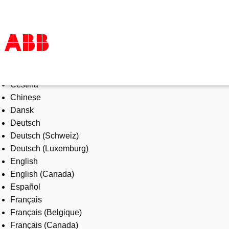
Select Language
Products & Solutions
Čeština
Industries
Chinese
Services
Dansk
About us
Deutsch
Where to buy
Deutsch (Schweiz)
Contact us
Deutsch (Luxemburg)
Careers
English
English (Canada)
Español
Français
Français (Belgique)
Français (Canada)