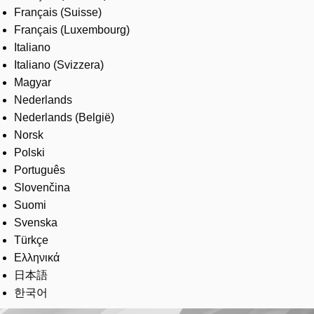
Français (Suisse)
Français (Luxembourg)
Italiano
Italiano (Svizzera)
Magyar
Nederlands
Nederlands (België)
Norsk
Polski
Português
Slovenčina
Suomi
Svenska
Türkçe
Ελληνικά
日本語
한국어