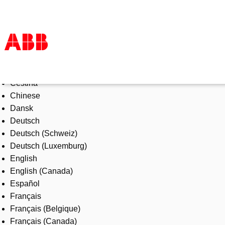
Select Language
Products & Solutions
Čeština
Industries
Chinese
Services
Dansk
About us
Deutsch
Where to buy
Deutsch (Schweiz)
Contact us
Deutsch (Luxemburg)
Careers
English
English (Canada)
Español
Français
Français (Belgique)
Français (Canada)