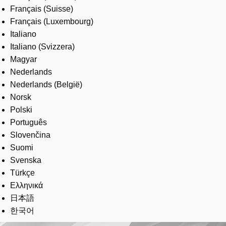
Français (Suisse)
Français (Luxembourg)
Italiano
Italiano (Svizzera)
Magyar
Nederlands
Nederlands (België)
Norsk
Polski
Português
Slovenčina
Suomi
Svenska
Türkçe
Ελληνικά
日本語
한국어