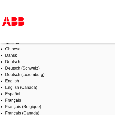
Select Language
Products & Solutions
Čeština
Industries
Chinese
Services
Dansk
About us
Deutsch
Where to buy
Deutsch (Schweiz)
Contact us
Deutsch (Luxemburg)
Careers
English
English (Canada)
Español
Français
Français (Belgique)
Français (Canada)