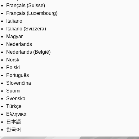
Français (Suisse)
Français (Luxembourg)
Italiano
Italiano (Svizzera)
Magyar
Nederlands
Nederlands (België)
Norsk
Polski
Português
Slovenčina
Suomi
Svenska
Türkçe
Ελληνικά
日本語
한국어