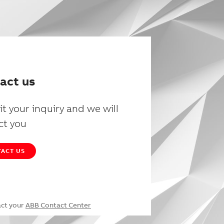
act us
t your inquiry and we will
ct you
ACT US
act your
ABB Contact Center