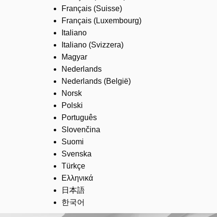
Français (Suisse)
Français (Luxembourg)
Italiano
Italiano (Svizzera)
Magyar
Nederlands
Nederlands (België)
Norsk
Polski
Português
Slovenčina
Suomi
Svenska
Türkçe
Ελληνικά
日本語
한국어