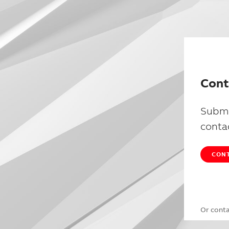
Cont
Submi
conta
CONT
Or cont