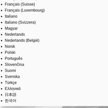
Français (Suisse)
Français (Luxembourg)
Italiano
Italiano (Svizzera)
Magyar
Nederlands
Nederlands (België)
Norsk
Polski
Português
Slovenčina
Suomi
Svenska
Türkçe
Ελληνικά
日本語
한국어