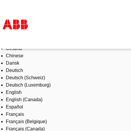
Select Language
Products & Solutions
Čeština
Industries
Chinese
Services
Dansk
About us
Deutsch
Where to buy
Deutsch (Schweiz)
Contact us
Deutsch (Luxemburg)
Careers
English
English (Canada)
Español
Français
Français (Belgique)
Français (Canada)