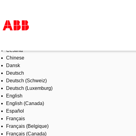
Select Language
Products & Solutions
Čeština
Industries
Chinese
Services
Dansk
About us
Deutsch
Where to buy
Deutsch (Schweiz)
Contact us
Deutsch (Luxemburg)
Careers
English
English (Canada)
Español
Français
Français (Belgique)
Français (Canada)