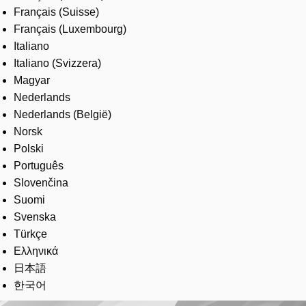
Français (Suisse)
Français (Luxembourg)
Italiano
Italiano (Svizzera)
Magyar
Nederlands
Nederlands (België)
Norsk
Polski
Português
Slovenčina
Suomi
Svenska
Türkçe
Ελληνικά
日本語
한국어