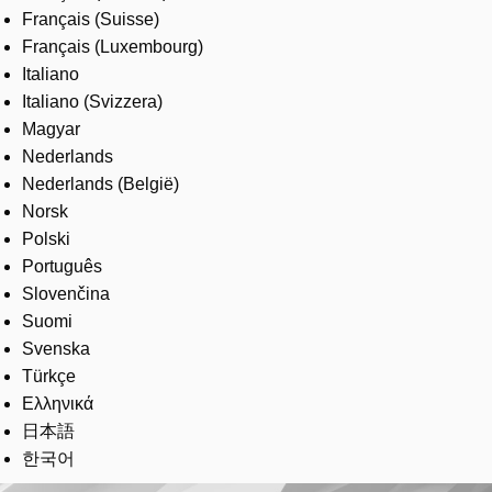
Français (Suisse)
Français (Luxembourg)
Italiano
Italiano (Svizzera)
Magyar
Nederlands
Nederlands (België)
Norsk
Polski
Português
Slovenčina
Suomi
Svenska
Türkçe
Ελληνικά
日本語
한국어