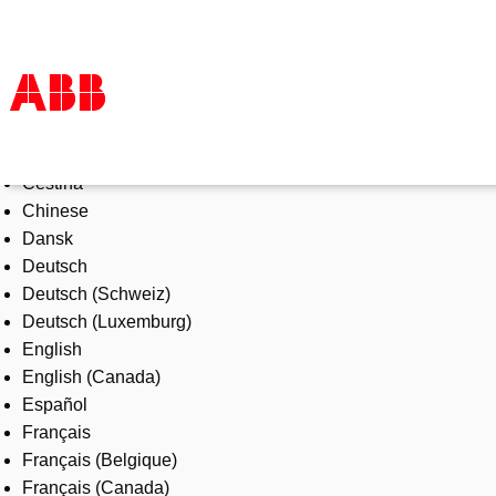
Select Language
Products & Solutions
Čeština
Industries
Chinese
Services
Dansk
About us
Deutsch
Where to buy
Deutsch (Schweiz)
Contact us
Deutsch (Luxemburg)
Careers
English
English (Canada)
Español
Français
Français (Belgique)
Français (Canada)