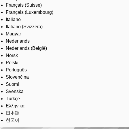
Français (Suisse)
Français (Luxembourg)
Italiano
Italiano (Svizzera)
Magyar
Nederlands
Nederlands (België)
Norsk
Polski
Português
Slovenčina
Suomi
Svenska
Türkçe
Ελληνικά
日本語
한국어