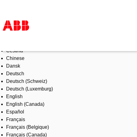
Select Language
Products & Solutions
Čeština
Industries
Chinese
Services
Dansk
About us
Deutsch
Where to buy
Deutsch (Schweiz)
Contact us
Deutsch (Luxemburg)
Careers
English
English (Canada)
Español
Français
Français (Belgique)
Français (Canada)