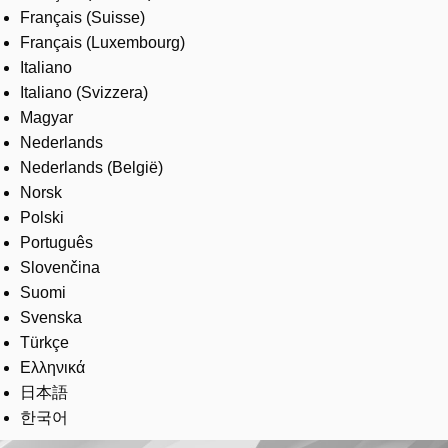
Français (Suisse)
Français (Luxembourg)
Italiano
Italiano (Svizzera)
Magyar
Nederlands
Nederlands (België)
Norsk
Polski
Português
Slovenčina
Suomi
Svenska
Türkçe
Ελληνικά
日本語
한국어