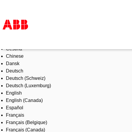
Select Language
Products & Solutions
Čeština
Industries
Chinese
Services
Dansk
About us
Deutsch
Where to buy
Deutsch (Schweiz)
Contact us
Deutsch (Luxemburg)
Careers
English
English (Canada)
Español
Français
Français (Belgique)
Français (Canada)