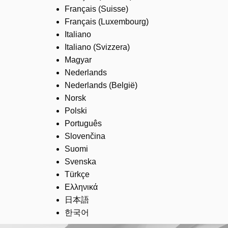
Français (Suisse)
Français (Luxembourg)
Italiano
Italiano (Svizzera)
Magyar
Nederlands
Nederlands (België)
Norsk
Polski
Português
Slovenčina
Suomi
Svenska
Türkçe
Ελληνικά
日本語
한국어