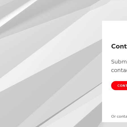
Cont
Submi
conta
CONT
Or cont