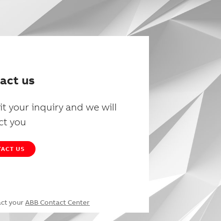
act us
t your inquiry and we will
ct you
ACT US
act your
ABB Contact Center