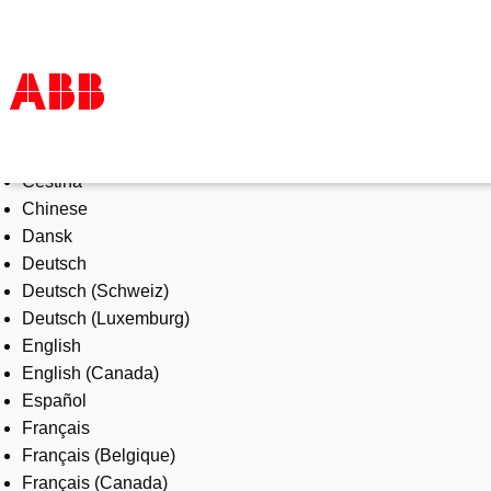
Select Language
Products & Solutions
Čeština
Industries
Chinese
Services
Dansk
About us
Deutsch
Where to buy
Deutsch (Schweiz)
Contact us
Deutsch (Luxemburg)
Careers
English
English (Canada)
Español
Français
Français (Belgique)
Français (Canada)