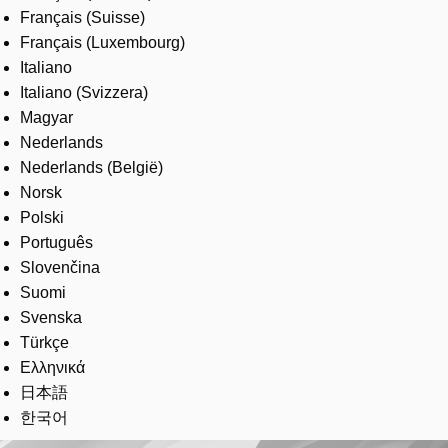
Français (Suisse)
Français (Luxembourg)
Italiano
Italiano (Svizzera)
Magyar
Nederlands
Nederlands (België)
Norsk
Polski
Português
Slovenčina
Suomi
Svenska
Türkçe
Ελληνικά
日本語
한국어