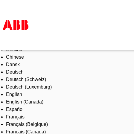
Select Language
Products & Solutions
Čeština
Industries
Chinese
Services
Dansk
About us
Deutsch
Where to buy
Deutsch (Schweiz)
Contact us
Deutsch (Luxemburg)
Careers
English
English (Canada)
Español
Français
Français (Belgique)
Français (Canada)