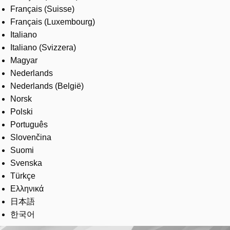
Français (Suisse)
Français (Luxembourg)
Italiano
Italiano (Svizzera)
Magyar
Nederlands
Nederlands (België)
Norsk
Polski
Português
Slovenčina
Suomi
Svenska
Türkçe
Ελληνικά
日本語
한국어