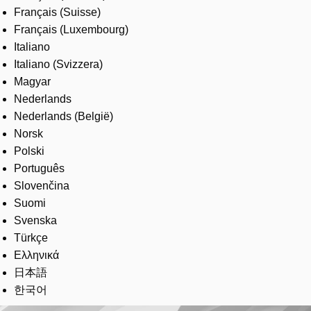
Français (Suisse)
Français (Luxembourg)
Italiano
Italiano (Svizzera)
Magyar
Nederlands
Nederlands (België)
Norsk
Polski
Português
Slovenčina
Suomi
Svenska
Türkçe
Ελληνικά
日本語
한국어