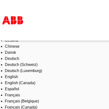
Select Language
Products & Solutions
Čeština
Industries
Chinese
Services
Dansk
About us
Deutsch
Where to buy
Deutsch (Schweiz)
Contact us
Deutsch (Luxemburg)
Careers
English
English (Canada)
Español
Français
Français (Belgique)
Français (Canada)