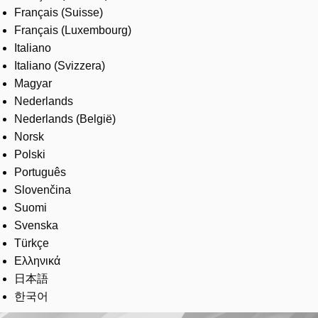
Français (Suisse)
Français (Luxembourg)
Italiano
Italiano (Svizzera)
Magyar
Nederlands
Nederlands (België)
Norsk
Polski
Português
Slovenčina
Suomi
Svenska
Türkçe
Ελληνικά
日本語
한국어