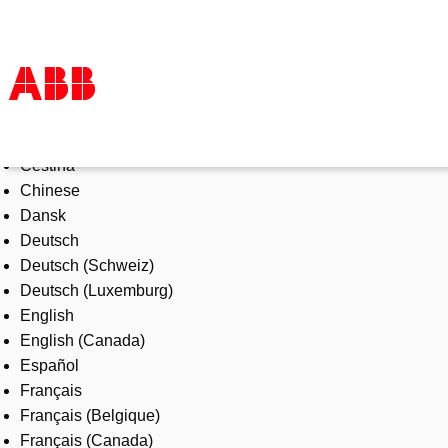
Select Language
Products & Solutions
Čeština
Industries
Chinese
Services
Dansk
About us
Deutsch
Where to buy
Deutsch (Schweiz)
Contact us
Deutsch (Luxemburg)
Careers
English
English (Canada)
Español
Français
Français (Belgique)
Français (Canada)