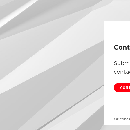
Cont
Submi
conta
CONT
Or cont