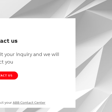
act us
t your inquiry and we will
ct you
ACT US
act your
ABB Contact Center