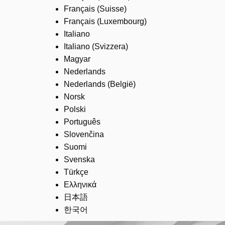
Français (Suisse)
Français (Luxembourg)
Italiano
Italiano (Svizzera)
Magyar
Nederlands
Nederlands (België)
Norsk
Polski
Português
Slovenčina
Suomi
Svenska
Türkçe
Ελληνικά
日本語
한국어