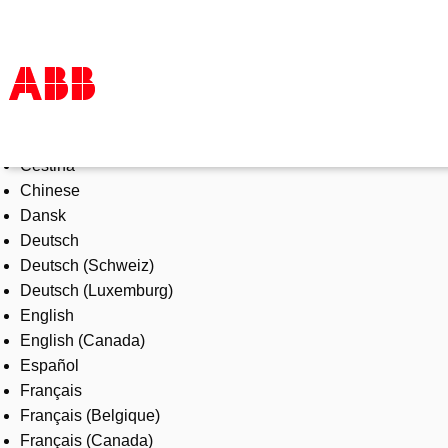
Select Language
Products & Solutions
Čeština
Industries
Chinese
Services
Dansk
About us
Deutsch
Where to buy
Deutsch (Schweiz)
Contact us
Deutsch (Luxemburg)
Careers
English
English (Canada)
Español
Français
Français (Belgique)
Français (Canada)