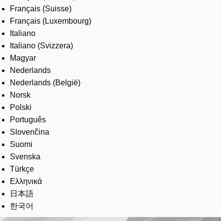
Français (Suisse)
Français (Luxembourg)
Italiano
Italiano (Svizzera)
Magyar
Nederlands
Nederlands (België)
Norsk
Polski
Português
Slovenčina
Suomi
Svenska
Türkçe
Ελληνικά
日本語
한국어