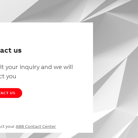
act us
t your inquiry and we will
ct you
ACT US
act your
ABB Contact Center