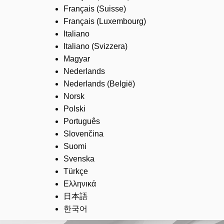
Français (Suisse)
Français (Luxembourg)
Italiano
Italiano (Svizzera)
Magyar
Nederlands
Nederlands (België)
Norsk
Polski
Português
Slovenčina
Suomi
Svenska
Türkçe
Ελληνικά
日本語
한국어