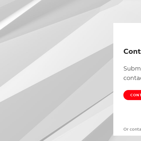
Cont
Submi
conta
CONT
Or cont