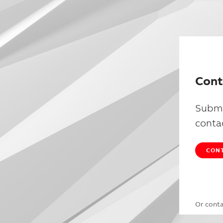
Cont
Submi
conta
CONT
Or cont