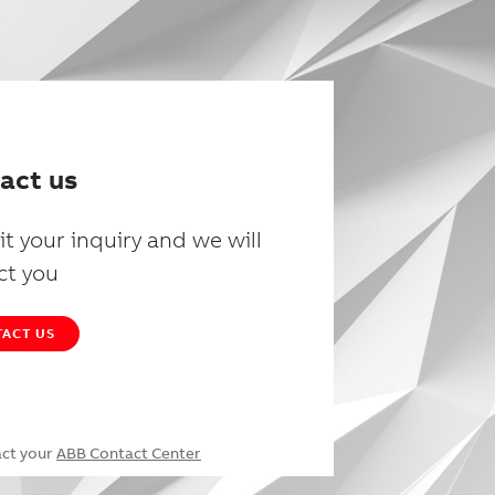
act us
t your inquiry and we will
ct you
ACT US
act your
ABB Contact Center