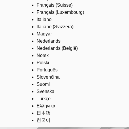
Français (Suisse)
Français (Luxembourg)
Italiano
Italiano (Svizzera)
Magyar
Nederlands
Nederlands (België)
Norsk
Polski
Português
Slovenčina
Suomi
Svenska
Türkçe
Ελληνικά
日本語
한국어