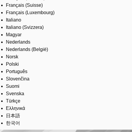
Français (Suisse)
Français (Luxembourg)
Italiano
Italiano (Svizzera)
Magyar
Nederlands
Nederlands (België)
Norsk
Polski
Português
Slovenčina
Suomi
Svenska
Türkçe
Ελληνικά
日本語
한국어