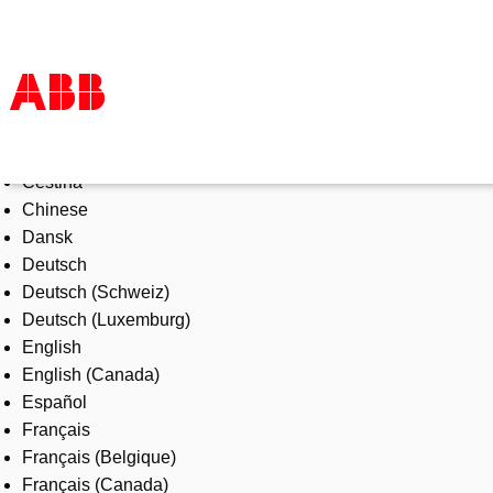
Select Language
Products & Solutions
Čeština
Industries
Chinese
Services
Dansk
About us
Deutsch
Where to buy
Deutsch (Schweiz)
Contact us
Deutsch (Luxemburg)
Careers
English
English (Canada)
Español
Français
Français (Belgique)
Français (Canada)