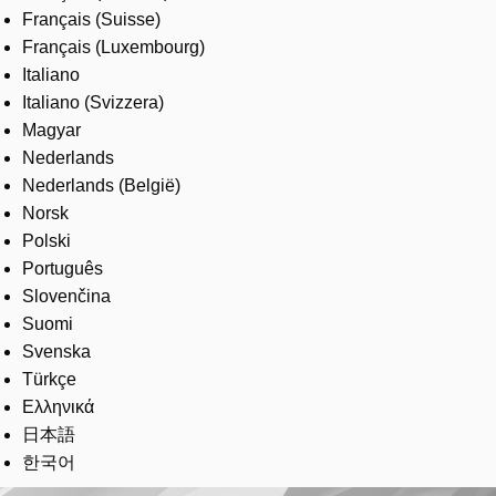
Français (Suisse)
Français (Luxembourg)
Italiano
Italiano (Svizzera)
Magyar
Nederlands
Nederlands (België)
Norsk
Polski
Português
Slovenčina
Suomi
Svenska
Türkçe
Ελληνικά
日本語
한국어