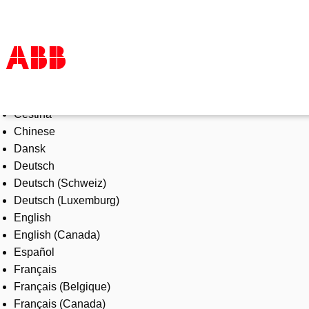
Select Language
Products & Solutions
Čeština
Industries
Chinese
Services
Dansk
About us
Deutsch
Where to buy
Deutsch (Schweiz)
Contact us
Deutsch (Luxemburg)
Careers
English
English (Canada)
Español
Français
Français (Belgique)
Français (Canada)