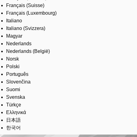
Français (Suisse)
Français (Luxembourg)
Italiano
Italiano (Svizzera)
Magyar
Nederlands
Nederlands (België)
Norsk
Polski
Português
Slovenčina
Suomi
Svenska
Türkçe
Ελληνικά
日本語
한국어