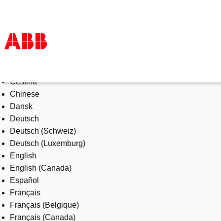
Select Language
Products & Solutions
Čeština
Industries
Chinese
Services
Dansk
About us
Deutsch
Where to buy
Deutsch (Schweiz)
Contact us
Deutsch (Luxemburg)
Careers
English
English (Canada)
Español
Français
Français (Belgique)
Français (Canada)