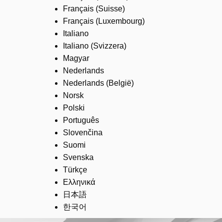
Français (Suisse)
Français (Luxembourg)
Italiano
Italiano (Svizzera)
Magyar
Nederlands
Nederlands (België)
Norsk
Polski
Português
Slovenčina
Suomi
Svenska
Türkçe
Ελληνικά
日本語
한국어