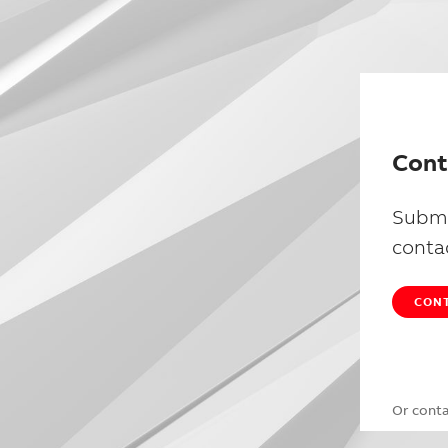
Cont
Submi
conta
CONT
Or cont