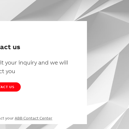
act us
t your inquiry and we will
ct you
ACT US
act your
ABB Contact Center