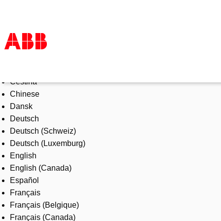
Select Language
Products & Solutions
Čeština
Industries
Chinese
Services
Dansk
About us
Deutsch
Where to buy
Deutsch (Schweiz)
Contact us
Deutsch (Luxemburg)
Careers
English
English (Canada)
Español
Français
Français (Belgique)
Français (Canada)