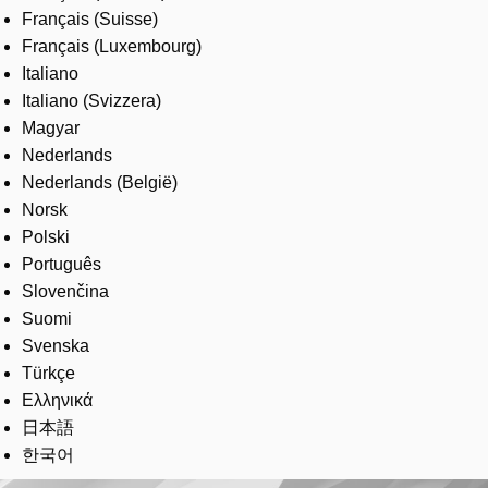
Français (Suisse)
Français (Luxembourg)
Italiano
Italiano (Svizzera)
Magyar
Nederlands
Nederlands (België)
Norsk
Polski
Português
Slovenčina
Suomi
Svenska
Türkçe
Ελληνικά
日本語
한국어