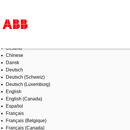
Select Language
Products & Solutions
Čeština
Industries
Chinese
Services
Dansk
About us
Deutsch
Where to buy
Deutsch (Schweiz)
Contact us
Deutsch (Luxemburg)
Careers
English
English (Canada)
Español
Français
Français (Belgique)
Français (Canada)