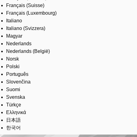
Français (Suisse)
Français (Luxembourg)
Italiano
Italiano (Svizzera)
Magyar
Nederlands
Nederlands (België)
Norsk
Polski
Português
Slovenčina
Suomi
Svenska
Türkçe
Ελληνικά
日本語
한국어