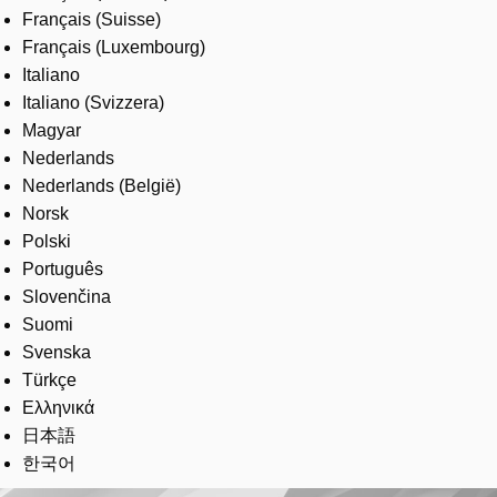
Français (Suisse)
Français (Luxembourg)
Italiano
Italiano (Svizzera)
Magyar
Nederlands
Nederlands (België)
Norsk
Polski
Português
Slovenčina
Suomi
Svenska
Türkçe
Ελληνικά
日本語
한국어