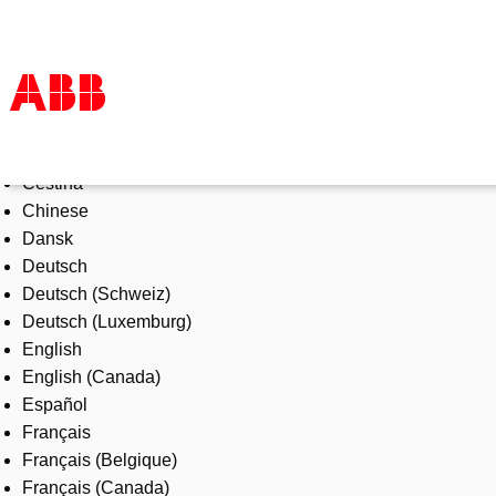
Select Language
Products & Solutions
Čeština
Industries
Chinese
Services
Dansk
About us
Deutsch
Where to buy
Deutsch (Schweiz)
Contact us
Deutsch (Luxemburg)
Careers
English
English (Canada)
Español
Français
Français (Belgique)
Français (Canada)