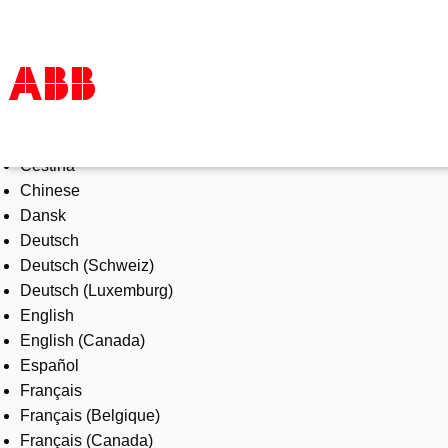
Select Language
Products & Solutions
Čeština
Industries
Chinese
Services
Dansk
About us
Deutsch
Where to buy
Deutsch (Schweiz)
Contact us
Deutsch (Luxemburg)
Careers
English
English (Canada)
Español
Français
Français (Belgique)
Français (Canada)