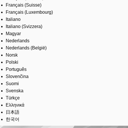
Français (Suisse)
Français (Luxembourg)
Italiano
Italiano (Svizzera)
Magyar
Nederlands
Nederlands (België)
Norsk
Polski
Português
Slovenčina
Suomi
Svenska
Türkçe
Ελληνικά
日本語
한국어