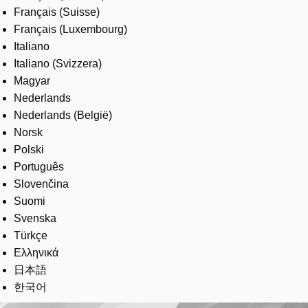
Français (Suisse)
Français (Luxembourg)
Italiano
Italiano (Svizzera)
Magyar
Nederlands
Nederlands (België)
Norsk
Polski
Português
Slovenčina
Suomi
Svenska
Türkçe
Ελληνικά
日本語
한국어