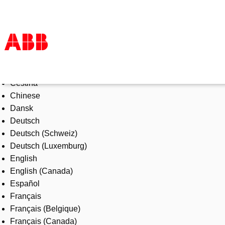
Select Language
Products & Solutions
Čeština
Industries
Chinese
Services
Dansk
About us
Deutsch
Where to buy
Deutsch (Schweiz)
Contact us
Deutsch (Luxemburg)
Careers
English
English (Canada)
Español
Français
Français (Belgique)
Français (Canada)