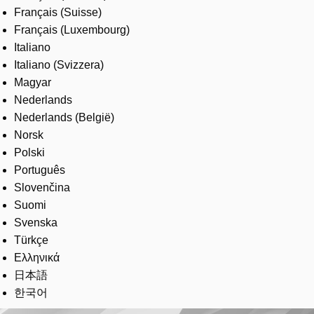
Français (Suisse)
Français (Luxembourg)
Italiano
Italiano (Svizzera)
Magyar
Nederlands
Nederlands (België)
Norsk
Polski
Português
Slovenčina
Suomi
Svenska
Türkçe
Ελληνικά
日本語
한국어