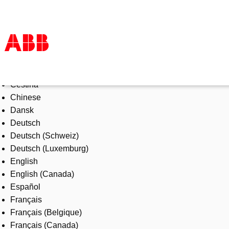
Select Language
Products & Solutions
Čeština
Industries
Chinese
Services
Dansk
About us
Deutsch
Where to buy
Deutsch (Schweiz)
Contact us
Deutsch (Luxemburg)
Careers
English
English (Canada)
Español
Français
Français (Belgique)
Français (Canada)