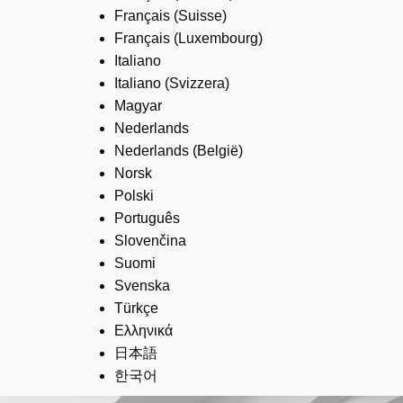
Français (Suisse)
Français (Luxembourg)
Italiano
Italiano (Svizzera)
Magyar
Nederlands
Nederlands (België)
Norsk
Polski
Português
Slovenčina
Suomi
Svenska
Türkçe
Ελληνικά
日本語
한국어