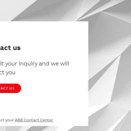
act us
t your inquiry and we will
ct you
ACT US
act your
ABB Contact Center