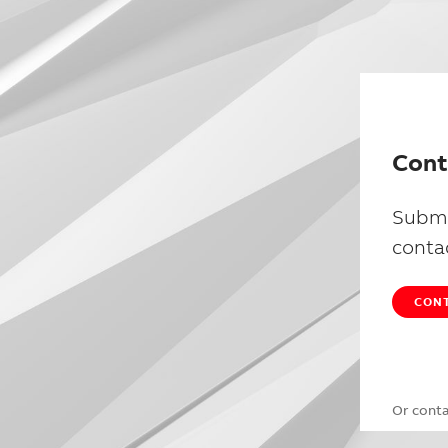
Cont
Submi
conta
CONT
Or cont